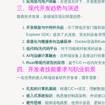
应用层与用户体验
：在资源允许下，开发图形界面（
三、现代开发趋势与演进
随着技术发展，该领域呈现出明显趋势：
开发框架与中间件兴起
：为了降低开发门槛和加速上市
Explorer SDK）提供了从连接、安全到设备
容器化与微服务向边缘延伸
：Docker容器和
低代码/无代码平台
：对于功能相对标准的设备
AI与边缘计算融合
：在终端设备上直接运行轻量
Rust等现代语言的应用
：鉴于C/C++在内存
四、开发者技能要求与职业前景
一名优秀的接入/终端设备软件开发者，通常需要：
扎实的计算机基础
：精通C/C++语言，理解
嵌入式系统知识
：熟悉微控制器架构、外设接口
硬件思维
：能阅读电路图，使用示波器、逻辑分