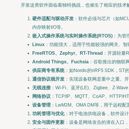
开发这类软件面临着独特挑战，也催生了相应的技术
硬件适配与驱动开发
：软件必须与芯片（如MC
内存映射I/O等。
嵌入式操作系统与实时操作系统(RTOS)
：为管
Linux
：功能强大，适用于性能较强的网关、智
FreeRTOS、Zephyr、RT-Thread
：开源轻量R
Android Things、Fuchsia
：谷歌推出的物联
供应商专有系统
：如Nordic的nRF5 SDK，ST
通信协议栈开发
：实现设备联网是重中之重。开
无线连接
：Wi-Fi、蓝牙(LE)、Zigbee、Z-Wa
网络协议
：TCP/IP、MQTT、CoAP、HTTP/HT
设备管理
：LwM2M、OMA DM等，用于远程
功耗管理与优化
：对于电池供电设备，软件设计
安全与固件更新
：设备是网络攻击的潜在入口，