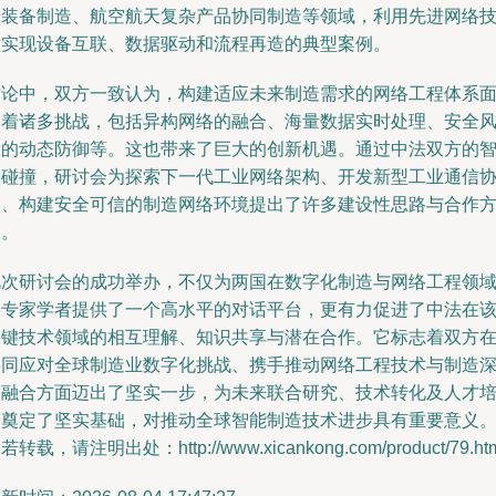
端装备制造、航空航天复杂产品协同制造等领域，利用先进网络
术实现设备互联、数据驱动和流程再造的典型案例。
讨论中，双方一致认为，构建适应未来制造需求的网络工程体系
临着诸多挑战，包括异构网络的融合、海量数据实时处理、安全
险的动态防御等。这也带来了巨大的创新机遇。通过中法双方的
慧碰撞，研讨会为探索下一代工业网络架构、开发新型工业通信
议、构建安全可信的制造网络环境提出了许多建设性思路与合作
向。
此次研讨会的成功举办，不仅为两国在数字化制造与网络工程领
的专家学者提供了一个高水平的对话平台，更有力促进了中法在
关键技术领域的相互理解、知识共享与潜在合作。它标志着双方
共同应对全球制造业数字化挑战、携手推动网络工程技术与制造
度融合方面迈出了坚实一步，为未来联合研究、技术转化及人才
养奠定了坚实基础，对推动全球智能制造技术进步具有重要意义
若转载，请注明出处：http://www.xicankong.com/product/79.ht