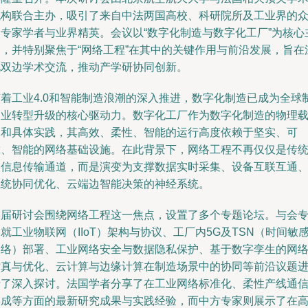
机构联合主办，吸引了来自中法两国高校、科研院所及工业界的
多专家学者与业界精英。会议以“数字化制造与数字化工厂”为核心
题，并特别聚焦于“网络工程”在其中的关键作用与前沿发展，旨在
化双边学术交流，推动产学研协同创新。
随着工业4.0和智能制造浪潮的深入推进，数字化制造已成为全球
造业转型升级的核心驱动力。数字化工厂作为数字化制造的物理
体和具体实践，其高效、柔性、智能的运行高度依赖于坚实、可
靠、智能的网络基础设施。在此背景下，网络工程不再仅仅是传
的信息传输通道，而是演变为支撑数据实时采集、设备互联互通
系统协同优化、云端边智能决策的神经系统。
本届研讨会围绕网络工程这一焦点，设置了多个专题论坛。与会
就工业物联网（IIoT）架构与协议、工厂内5G及TSN（时间敏
网络）部署、工业网络安全与数据隐私保护、基于数字孪生的网
仿真与优化、云计算与边缘计算在制造场景中的协同等前沿议题
行了深入探讨。法国学者分享了在工业网络标准化、柔性产线通
集成等方面的最新研究成果与实践经验，而中方专家则展示了在