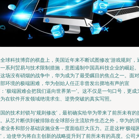
在全球科技博弈的棋盘上，美国近年来不断试图修改‘游戏规则’，
过一系列贸易与技术限制措施，意图遏制中国高科技企业的崛起
在这场没有硝烟的战争中，华为成为了最受瞩目的焦点之一。面
外部环境的极端困难，华为创始人任正非曾发出掷地有声的宣
言：‘极端困难会把我们逼向世界第一’。这不仅是一句口号，更成
华为在软件开发领域绝境求生、逆势突破的真实写照。
美国的技术封锁与‘规则修改’，最初确实给华为带来了前所未有的
战。从芯片断供到被排除在全球部分主流软件生态之外，华为的
费者业务和部分基础设施业务一度面临巨大压力。正是这种‘极端
难’，迫使华为将自主创新的战略提升到了前所未有的高度。公司