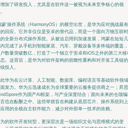
幅增加了研发投入，尤其是在软件这一被视为未来竞争核心的领
域。
鸿蒙’操作系统（HarmonyOS）的横空出世，是华为应对挑战最
力的回应。它并非仅仅是安卓的替代品，而是一个面向万物互联
代的全新分布式操作系统。从被迫启用到加速发展，鸿蒙在短短
年内完成了从手机到智能家居、汽车、穿戴设备等多终端的覆盖
用户数量突破数亿，打造了一个独立于安卓和iOS之外的第三大移
生态。这背后，是华为对软件架构的前瞻性重构和对开发工具链
持续投入。
与此华为在云计算、人工智能、数据库、编程语言等基础软件领
全面发力。华为云迅速成长为全球重要的云服务提供商之一；昇
indSpore作为国产AI框架，与产业深度结合；面向未来的仓颉
语言也在酝酿之中。这些举措旨在构建从底层芯片、操作系统到
层应用的全栈自主软件能力，减少对外部单一技术的依赖。
华为的软件开发转型，更深层次是一场组织文化与思维模式的变