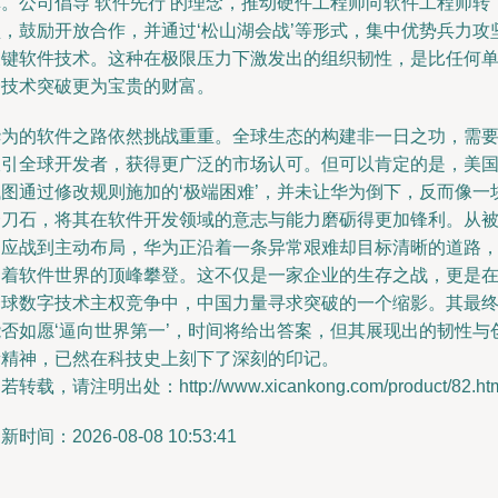
革。公司倡导‘软件先行’的理念，推动硬件工程师向软件工程师转
型，鼓励开放合作，并通过‘松山湖会战’等形式，集中优势兵力攻
关键软件技术。这种在极限压力下激发出的组织韧性，是比任何
一技术突破更为宝贵的财富。
华为的软件之路依然挑战重重。全球生态的构建非一日之功，需
吸引全球开发者，获得更广泛的市场认可。但可以肯定的是，美
试图通过修改规则施加的‘极端困难’，并未让华为倒下，反而像一
磨刀石，将其在软件开发领域的意志与能力磨砺得更加锋利。从
迫应战到主动布局，华为正沿着一条异常艰难却目标清晰的道路
向着软件世界的顶峰攀登。这不仅是一家企业的生存之战，更是
全球数字技术主权竞争中，中国力量寻求突破的一个缩影。其最
能否如愿‘逼向世界第一’，时间将给出答案，但其展现出的韧性与
新精神，已然在科技史上刻下了深刻的印记。
若转载，请注明出处：http://www.xicankong.com/product/82.ht
新时间：2026-08-08 10:53:41