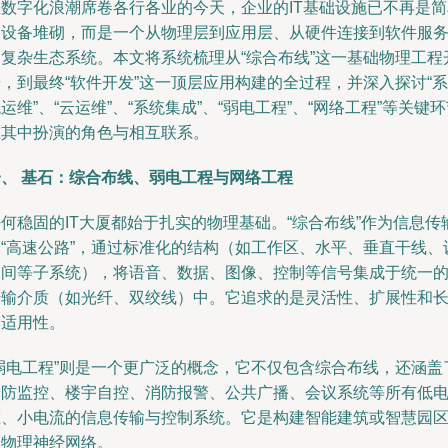
在数字化浪潮席卷各行各业的今天，企业的IT基础设施已不再是简
的设备堆砌，而是一个从物理层到应用层、从硬件连接到软件服
的复杂生态系统。本文将系统梳理从“综合布线”这一基础物理工程
，到最终“软件开发”这一顶层应用构建的全过程，并深入探讨“系
运维”、“云运维”、“系统集成”、“弱电工程”、“网络工程”等关键
在其中扮演的角色与相互联系。
一、 基石：综合布线、弱电工程与网络工程
何稳固的IT大厦都始于扎实的物理基础。“综合布线”作为信息传
的“高速公路”，通过标准化的结构（如工作区、水平、垂直干线、
备间等子系统），将语音、数据、图像、控制等信号集成于统一
传输介质（如光纤、双绞线）中。它追求的是灵活性、扩展性和
期适用性。
“弱电工程”则是一个更广泛的概念，它不仅包含综合布线，还涵盖
安防监控、楼宇自控、消防报警、公共广播、会议系统等所有低
压、小电流的信息传输与控制系统。它是构建智能建筑或智慧园
的物理神经网络。