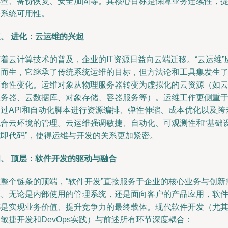
排查、备份恢复、安全加固等。其核心目标是保障业务连续性，
升系统可用性。
、 进化：云运维的兴起
着云计算技术的普及，企业的IT资源日益向云端迁移。“云运维”
运而生，它继承了传统系统运维的目标，但方法论和工具集发生
革命性变化。运维对象从物理服务器转变为虚拟化的云资源（如
服务器、云数据库、对象存储、容器服务等）。运维工作更侧重
过API和自动化脚本进行资源编排、弹性伸缩、成本优化以及跨
混合云环境的管理。云运维强调敏捷、自动化、可观测性和“基础
施即代码”，使得运维与开发的关系更加紧密。
四、 顶层：软件开发的驱动与融合
在整个链条的顶端，“软件开发”直接服务于企业的核心业务与创新
求。无论是内部使用的管理系统，还是面向客户的产品应用，软
都是实现业务价值、提升竞争力的最终载体。现代软件开发（尤
敏捷开发和DevOps实践）与前述所有环节深度耦合：