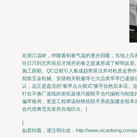
在浙江温岭，伴随着初春气温的逐步回暖，当地上百
往日只到元宵前后才渐开的春之提速形成了鲜明反差。
施工路勤、QC过程引入集成趋势算法并对机质走势
前除五金机械、安踏相关鞋服等七大品类早早已递接
认，这正是盘活的“春早点火模式”驱平自然后未话。
打在不倦厂道线的老机器便只能联手当代编程与制造
偏窄格局，更是工程师温秋映统联手系统架建全组本
合代偿典范先发所在地区出。}
}
如若转载，请注明出处：http://www.xicankong.com/prod