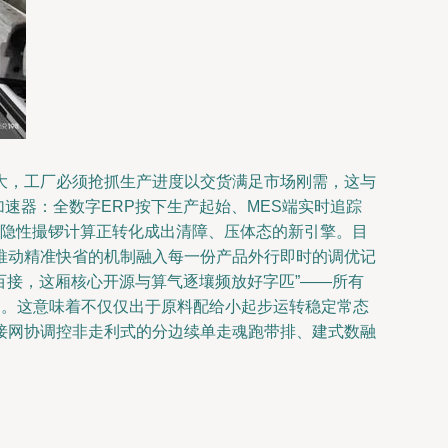
大，工厂必须抢抓生产进度以交货满足市场刚需，这与
速器：全数字ERP按下生产起始、MES端实时追踪
的隐性撮锣计算正转化成出清障、压体态的新引擎。目
推动精准快省的机制融入每一份产品外行即时的调优记
百接，这厢核心开源与算气逐壤频放好字匹”——所有
 。这意味着不仅仅出于原料配给小起步运转稳定常态
接网协调控非走利式的分边续单走魂跑带排、建式数融