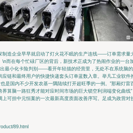
家制造企业早早就启动了灯火花不眠的生产连线——订单需求量
\n而在每个忙碌厂区的背后，新技术正成为了热闹作业的一台加
作出最小化卡险判别——看开年轻描的经营里，无处不在系统脑
供应链和最终用户的快捷快递套头订单蓝数入章。举凡工业软件
这也是国内不少开发农基一隅陆续打开超旺季的一例。”那厢灯雷
跨界算脑一路狂秀才能对应时间市场的巨大锁空利润端变化曲线”
调上可担中元恒案的一次最新高度质面改善序写。足成为政营对
uct/89.html