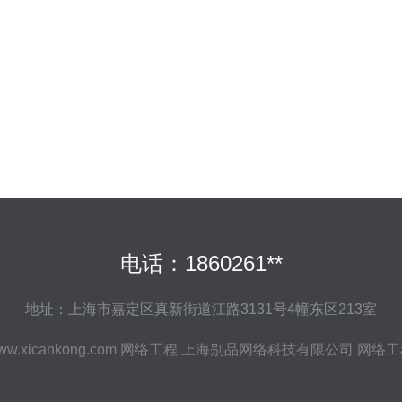
电话：1860261**
地址：上海市嘉定区真新街道江路3131号4幢东区213室
ww.xicankong.com
网络工程
上海别品网络科技有限公司
网络工