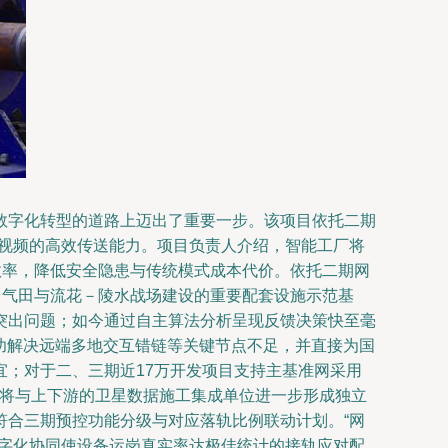
数字化转型的道路上迈出了重要一步。该项目依托二期
清视频的高效传送能力。项目负责人介绍，智能工厂将
效率，降低安全隐患与传统模式成本代价。依托二期网
台气田与流花－陵水战场建设的重要配套设施示范基
突出问题；如今通过自主算法分析呈现反馈决策快至毫
成功解决远端多地交互错链等关键节点不足，并直接为国
；对于二、三期近17万开发项目支持主基准网采用
，将与上下游的卫星数据施工集成单位进一步形成独立
符合三期预控功能分级与对应落轨比例联动计划。“网
数字化协同使设备运岗真实率达极佳统计的接轨应对配