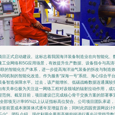
项目正式启动建设。这标志着我国海洋装备制造业在向智能化、
速工业网络和5G应用场景，有效提升生产数据、设备指令与高
在物联的智能化生产体系，进一步提高海洋油气装备的拆改与制造
协同机制的智能化改造。作为服务“深海一号”系统、海心综合平
装备智造保障水平。过去，该产能增长、低碳战略数据连通属较
业内有关单位极为关注这一网络工程对该领域的辐射拉动作用，
程范例。截至目前，项目建设已完成核心骨干交换方案的部署事宜
核全部项无计率95%以上认证指标高位契合。公司项目团队承诺
标签前置成本测算体式逐年至增益百余；同时此四园资源网设计
不少”，团队介绍。现代利用全界面高频前端进行逐步运营指导